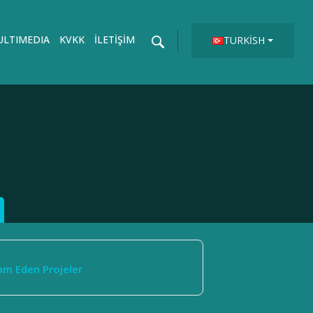
LTIMEDIA
KVKK
İLETIŞIM
TURKISH
m Eden Projeler