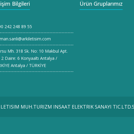
tişim Bilgileri
Ürün Gruplarımız
0 242 248 89 55
man.sanli@arkiletisim.com
rsu Mh. 318 Sk. No: 10 Makbul Apt.
 2 Daire: 6 Konyaaltı Antalya /
KİYE Antalya / TÜRKİYE
 ILETISIM MUH.TURIZM INSAAT ELEKTRIK SANAYI TIC.LTD.S