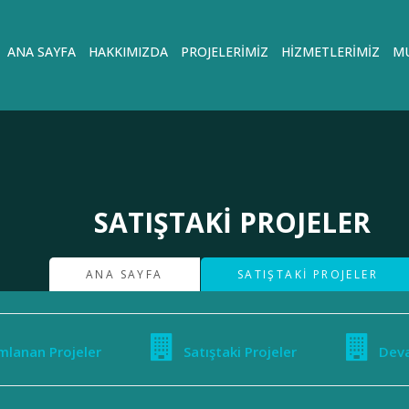
ANA SAYFA
HAKKIMIZDA
PROJELERIMIZ
HIZMETLERIMIZ
MU
SATIŞTAKI PROJELER
ANA SAYFA
SATIŞTAKI PROJELER
lanan Projeler
Satıştaki Projeler
Deva